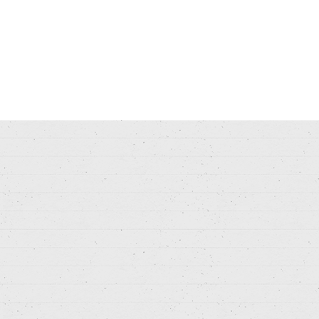
ibh euismod tincidunt ut laoreet dolore magna aliquam
per suscipit lobortis nisl ut aliquip ex ea commodo
molestie consequat,…