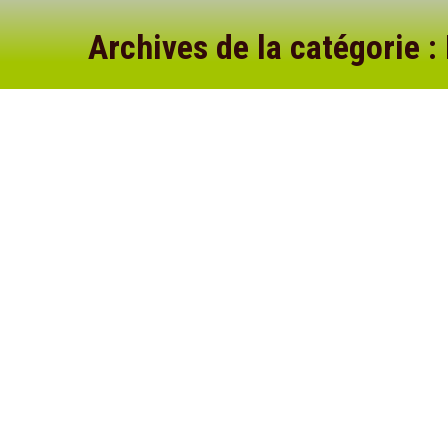
Archives de la catégorie :
uide to Laminate Flooring
rns
Par
admin
21 juillet 2017
Laisser un commentaire
m dolor sit amet, consectetuer adipiscing elit, sed diam nonummy n
at. Ut wisi enim ad minim veniam, quis nostrud exerci tation ullamcor
Duis autem vel eum iriure dolor in hendrerit in vulputate velit esse 
uide to Vinyl Flooring
rns
Par
admin
21 juillet 2017
3 Commentaires