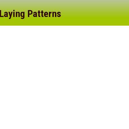
Laying Patterns
ibh euismod tincidunt ut laoreet dolore magna aliquam
per suscipit lobortis nisl ut aliquip ex ea commodo
molestie consequat,…