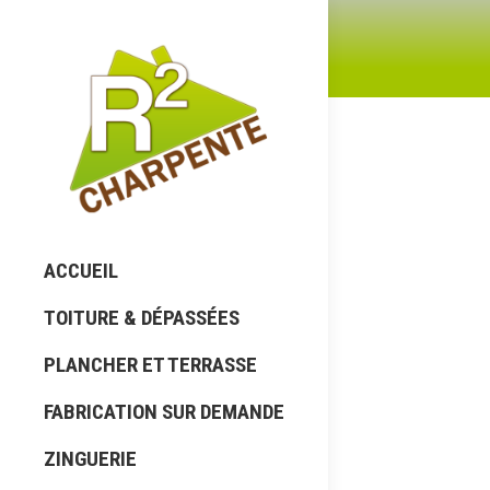
Buyers G
Laying Patte
ACCUEIL
Lorem ipsu
TOITURE & DÉPASSÉES
erat volutp
consequat. 
PLANCHER ET TERRASSE
FABRICATION SUR DEMANDE
Buyers G
ZINGUERIE
Laying Patte