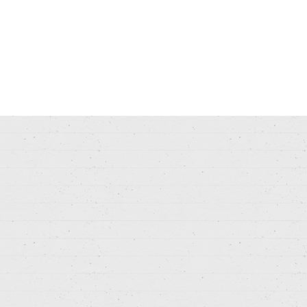
m dolor sit amet, consectetuer adipiscing elit, sed diam nonummy n
at. Ut wisi enim ad minim veniam, quis nostrud exerci tation ullamcor
Duis autem vel eum iriure dolor in hendrerit in vulputate velit esse 