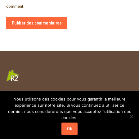
comment.
Publier des commentaires
NOM : Rémi VITTOZ Téléphone : 06 20 86 91 73
Nous utilisons des cookies pour vous garantir la meilleure
expérience sur notre site. Si vous continuez à utiliser ce
Trouvez nous sur :
dernier, nous considérerons que vous acceptez l'utilisation des
Facebook
Mail
cookies.
page
page
Un site de
Cendre de Lune
Ok
opens
opens
in
in