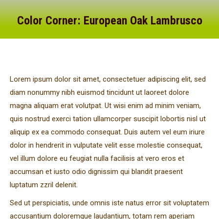
Color Corner: European Oak Lambrusco
Lorem ipsum dolor sit amet, consectetuer adipiscing elit, sed
diam nonummy nibh euismod tincidunt ut laoreet dolore
magna aliquam erat volutpat. Ut wisi enim ad minim veniam,
quis nostrud exerci tation ullamcorper suscipit lobortis nisl ut
aliquip ex ea commodo consequat. Duis autem vel eum iriure
dolor in hendrerit in vulputate velit esse molestie consequat,
vel illum dolore eu feugiat nulla facilisis at vero eros et
accumsan et iusto odio dignissim qui blandit praesent
luptatum zzril delenit.
Sed ut perspiciatis, unde omnis iste natus error sit voluptatem
accusantium doloremque laudantium, totam rem aperiam